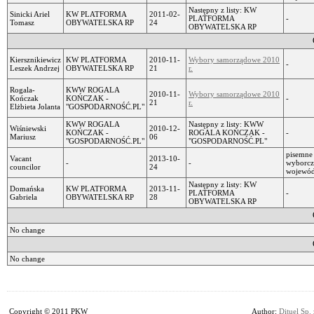
Następny z listy: KW
Sinicki Ariel
KW PLATFORMA
2011-02-
PLATFORMA
-
Tomasz
OBYWATELSKA RP
24
OBYWATELSKA RP
Kiersznikiewicz
KW PLATFORMA
2010-11-
Wybory samorządowe 2010
-
Leszek Andrzej
OBYWATELSKA RP
21
r.
Rogala-
KWW ROGALA
2010-11-
Wybory samorządowe 2010
Kończak
KOŃCZAK -
-
21
r.
Elżbieta Jolanta
"GOSPODARNOŚĆ.PL"
KWW ROGALA
Następny z listy: KWW
Wiśniewski
2010-12-
KOŃCZAK -
ROGALA KOŃCZAK -
-
Mariusz
06
"GOSPODARNOŚĆ.PL"
"GOSPODARNOŚĆ.PL"
pisemne 
Vacant
2013-10-
-
-
wyborcz
councilor
24
wojewódz
Następny z listy: KW
Domańska
KW PLATFORMA
2013-11-
PLATFORMA
-
Gabriela
OBYWATELSKA RP
28
OBYWATELSKA RP
No change
No change
Copyright © 2011 PKW
Author:
Dituel Sp. 