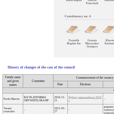
Maria Regina
Henryk
Kazimie
Franciszek
Constituency no. 4
Formella
Grzenia
Klawit
Bogdan Jan
Mieczysław
Kazimie
Grzegorz
History of changes of the cast of the council
Family name
Commencement of the vacancy o
and given
Committee
Date
Elections
names
KW PLATFORMA
2010-11-
Wybory samorządowe 2010
Fuchs Marcin
-
OBYWATELSKA RP
21
r.
pisemne 
Vacant
2011-01-
-
-
wyborcz
councilor
27
wojewódz