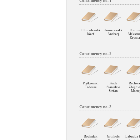
Constituency no. 1
Chmielewski
Januszewski
Kubin
Józef
Andrzej
Aleksan
Krysti
Constituency no. 2
Piątkowski
Ptach
Rachwa
Tadeusz
Stanisław
Zbigni
Stefan
Macie
Constituency no. 3
Bochniak
Grinholc
Labudda P