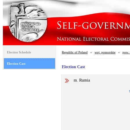
Election Schedule
Republic of Poland
»
woj. pomorskie
»
pow. 
Election Cast
Election Cast
m. Rumia