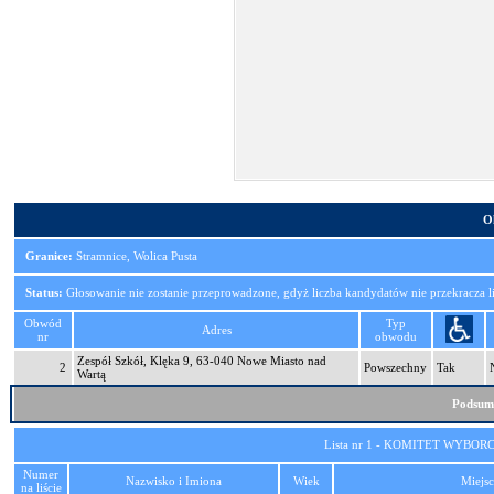
O
Granice:
Stramnice, Wolica Pusta
Status:
Głosowanie nie zostanie przeprowadzone, gdyż liczba kandydatów nie przekracza 
Obwód
Typ
Adres
nr
obwodu
Zespół Szkół, Klęka 9, 63-040 Nowe Miasto nad
2
Powszechny
Tak
Wartą
Podsum
Lista nr 1 - KOMITET WYB
Numer
Nazwisko i Imiona
Wiek
Miejsc
na liście