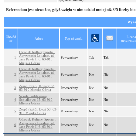
Referendum jest nieważne, gdyż wzięło w nim udział mniej niż 3/5 liczby 
Wyka
Obwód
Liczba
Adres
Typ obwodu
nr
uprawnio
Ośrodek Kultury,Sportu i
Aktywności Lokalnej, ul.
1
Powszechny
Tak
Tak
Jana Pawła II 6, 63-910
Miejska Górka
Ośrodek Kultury, Sportu i
Aktywności Lokalnej, ul.
2
Powszechny
Nie
Nie
Jana Pawła II 6, 63-910
Miejska Górka
Zespół Szkół, Konary 58,
3
Powszechny
Nie
Nie
63-910 Miejska Górka
Szkoła Podstawowa,
4
Sobiałkowo 95, 63-910
Powszechny
Nie
Nie
Miejska Górka
Zespół Szkół, Dłoń 53, 63-
5
Powszechny
Nie
Nie
910 Miejska Górka
Ośrodek Kultury, Sportu i
Aktywności Lokalnej, ul.
6
Powszechny
Nie
Nie
Jana Pawła II 6, 63-910
Miejska Górka