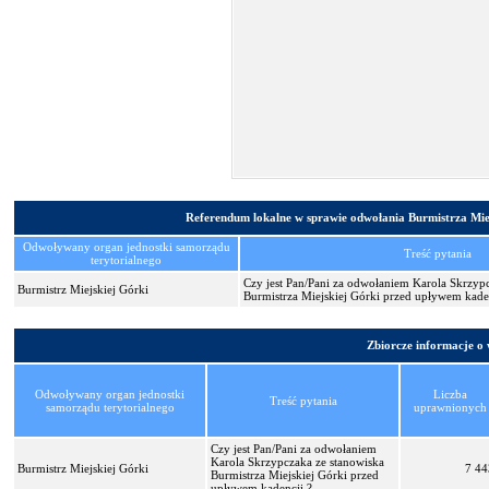
Referendum lokalne w sprawie odwołania Burmistrza Miej
Odwoływany organ jednostki samorządu
Treść pytania
terytorialnego
Czy jest Pan/Pani za odwołaniem Karola Skrzyp
Burmistrz Miejskiej Górki
Burmistrza Miejskiej Górki przed upływem kade
Zbiorcze informacje o
Odwoływany organ jednostki
Liczba
Treść pytania
samorządu terytorialnego
uprawnionych
Czy jest Pan/Pani za odwołaniem
Karola Skrzypczaka ze stanowiska
Burmistrz Miejskiej Górki
7 44
Burmistrza Miejskiej Górki przed
upływem kadencji ?