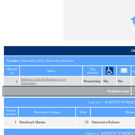
Ok
Granice:
Ostrownica Wieś, Ostrownica Kolonia
Obwód
Typ
Adres
u
nr
obwodu
Publiczna Szkoła Podstawowa w
4
Powszechny
Nie
Nie
Ostrownicy
Podsumowanie
Lista nr 1 - KOMITET WYBO
Numer
Nazwisko i Imiona
Wiek
Miejsc
na liście
1
Pawelczyk Marian
52
Ostrownica Kolonia
Lista nr 2 - KOMITET WYBO