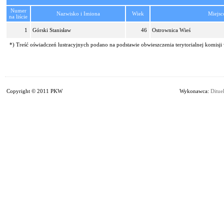
Numer
Nazwisko i Imiona
Wiek
Miejsc
na liście
1
Górski Stanisław
46
Ostrownica Wieś
*) Treść oświadczeń lustracyjnych podano na podstawie obwieszczenia terytorialnej komisji
Copyright © 2011 PKW
Wykonawca:
Dituel